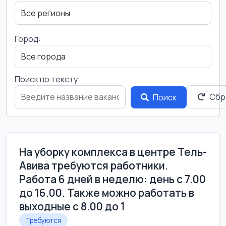
Город:
Поиск по тексту:
Сбр
Поиск
На уборку комплекса в центре Тель-
Авива требуются работники.
Работа 6 дней в неделю: день с 7.00
до 16.00. Также можно работать в
выходные с 8.00 до 1
Требуются