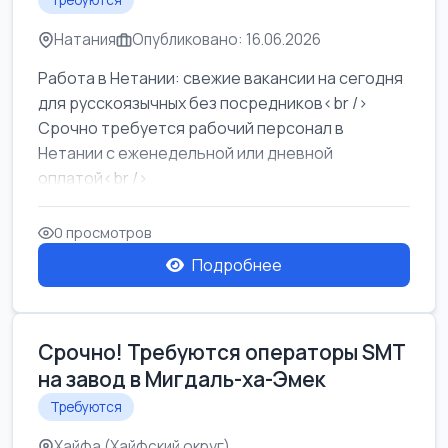
Требуются
Натания
Опубликовано: 16.06.2026
Работа в Нетании: свежие вакансии на сегодня
для русскоязычных без посредников<br />
Срочно требуется рабочий персонал в
Нетании с еженедельной или дневной
оплатой<br />
Свежие вакансии в Нетании дл...
0 просмотров
Подробнее
Срочно! Требуются операторы SMT
на завод в Мигдаль-ха-Эмек
Требуются
Хайфа (Хайфский округ)