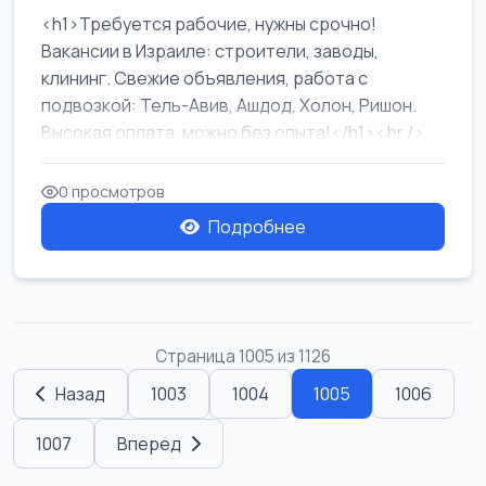
<h1>Требуется рабочие, нужны срочно!
Вакансии в Израиле: строители, заводы,
клининг. Свежие объявления, работа с
подвозкой: Тель-Авив, Ашдод, Холон, Ришон.
Высокая оплата, можно без опыта!</h1><br />
...
0 просмотров
Подробнее
Страница 1005 из 1126
Назад
1003
1004
1005
1006
1007
Вперед