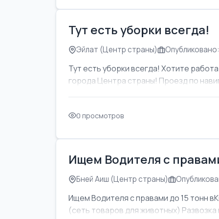
Тут есть уборки всегда!
Эйлат (Центр страны)
Опубликовано:
Тут есть уборки всегда! Хотите работат
города Центра страны! Проезд по навиг
0 просмотров
Ищем Водителя с правами
Бней Аиш (Центр страны)
Опубликован
Ищем Водителя с правами до 15 тонн вК
(сеть товаров для животных) Развозка м