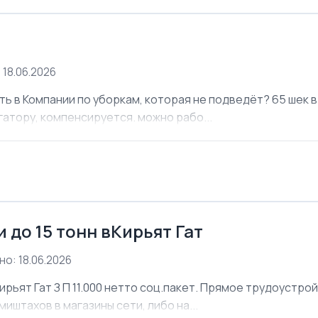
 18.06.2026
ь в Компании по уборкам, которая не подведёт? 65 шек в 
атору, компенсируется. можно рабо...
 до 15 тонн вКирьят Гат
о: 18.06.2026
ирьят Гат З П 11.000 нетто соц.пакет. Прямое трудоустро
иштахов в магазины сети, либо на...