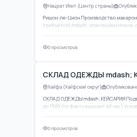
Нацрат Илит (Центр страны)
Опублик
Ришон-ле-Цион Производство макаронны
требуется) mdash; упаковщики Новое, 
0 просмотров
СКЛАД ОДЕЖДЫ mdash; 
Хайфа (Хайфский округ)
Опубликовано
СКЛАД ОДЕЖДЫ mdash; КЕЙСАРИЯ Подвоз
до 1500 (по факту выходит 40 час) Усл
0 просмотров