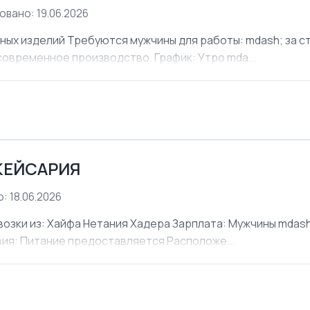
овано: 19.06.2026
х изделий Требуются мужчины для работы: mdash; за ст
современное производство. График: Утро mda...
КЕЙСАРИЯ
: 18.06.2026
ки из: Хайфа Нетания Хадера Зарплата: Мужчины mdash;
овия: Питание предоставляется Расположе...