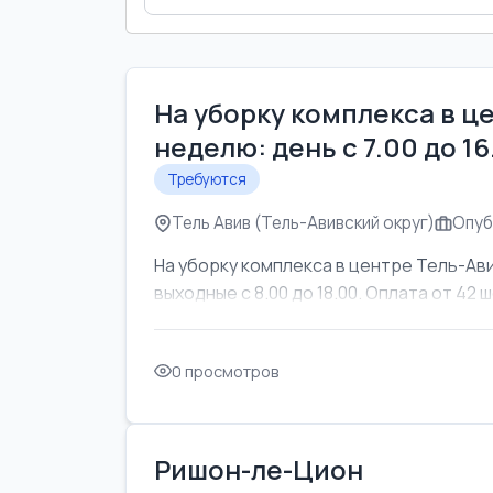
На уборку комплекса в ц
неделю: день с 7.00 до 1
Требуются
Тель Авив (Тель-Авивский округ)
Опуб
На уборку комплекса в центре Тель-Ави
выходные с 8.00 до 18.00. Оплата от 42 ш
0 просмотров
Ришон-ле-Цион