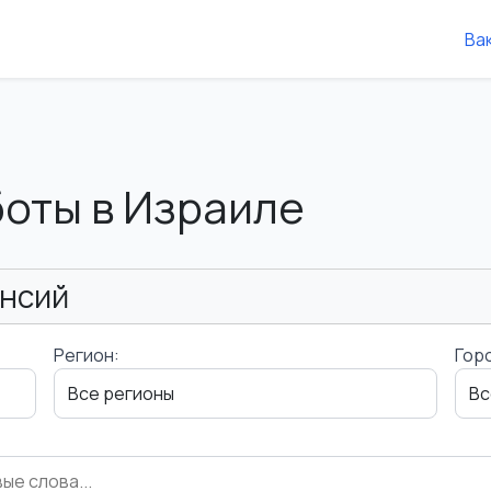
Ва
боты в Израиле
ансий
Регион:
Гор