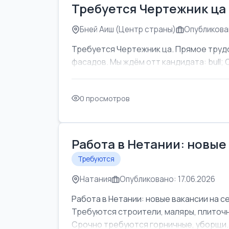
Требуется Чертежник ца
Бней Аиш (Центр страны)
Опубликован
Требуется Чертежник ца. Прямое труд
фасадов. Мы ждём отт кандидата: bull; Об
0 просмотров
Работа в Нетании: новые
Требуются
Натания
Опубликовано: 17.06.2026
Работа в Нетании: новые вакансии на с
Требуются строители, маляры, плиточни
Срочно требуются горничные, уборщи..