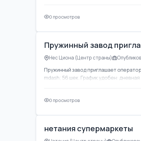
0 просмотров
Пружинный завод пригла
Нес Циона (Центр страны)
Опубликов
Пружинный завод приглашает оператор
mdash; 56 шек. График удобен: дневная с
0 просмотров
нетания супермаркеты