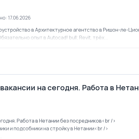
о: 17.06.2026
оустройство в Архитектурное агентство в Ришон-ле-Ци
язательно опыт в Autocad! bull; Revit, трёх...
 вакансии на сегодня. Работа в Нета
егодня. Работа в Нетании без посредников<br />
ки и подсобники на стройку в Нетании<br />
.