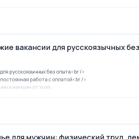
ежие вакансии для русскоязычных бе
для русскоязычных без опыта<br />
 постоянная работа с оплатой<br />
ин и женщин от хозя...
ье для мужчин: физический труд, д