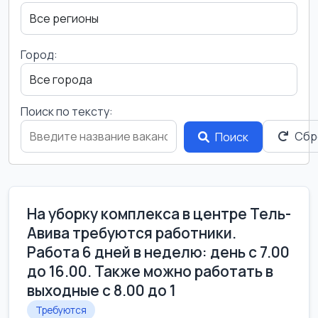
Город:
Поиск по тексту:
Сбр
Поиск
На уборку комплекса в центре Тель-
Авива требуются работники.
Работа 6 дней в неделю: день с 7.00
до 16.00. Также можно работать в
выходные с 8.00 до 1
Требуются