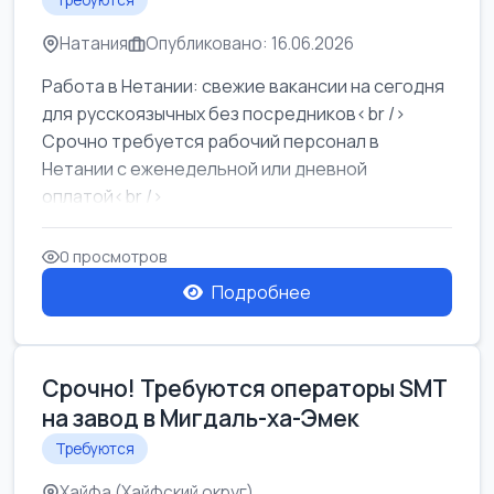
Требуются
Натания
Опубликовано: 16.06.2026
Работа в Нетании: свежие вакансии на сегодня
для русскоязычных без посредников<br />
Срочно требуется рабочий персонал в
Нетании с еженедельной или дневной
оплатой<br />
Свежие вакансии в Нетании дл...
0 просмотров
Подробнее
Срочно! Требуются операторы SMT
на завод в Мигдаль-ха-Эмек
Требуются
Хайфа (Хайфский округ)