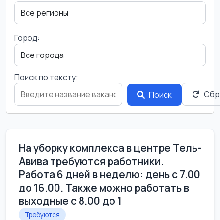
Город:
Поиск по тексту:
Сбр
Поиск
На уборку комплекса в центре Тель-
Авива требуются работники.
Работа 6 дней в неделю: день с 7.00
до 16.00. Также можно работать в
выходные с 8.00 до 1
Требуются