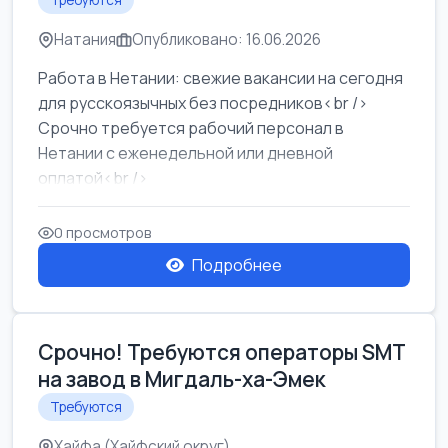
Требуются
Натания
Опубликовано: 16.06.2026
Работа в Нетании: свежие вакансии на сегодня
для русскоязычных без посредников<br />
Срочно требуется рабочий персонал в
Нетании с еженедельной или дневной
оплатой<br />
Свежие вакансии в Нетании дл...
0 просмотров
Подробнее
Срочно! Требуются операторы SMT
на завод в Мигдаль-ха-Эмек
Требуются
Хайфа (Хайфский округ)