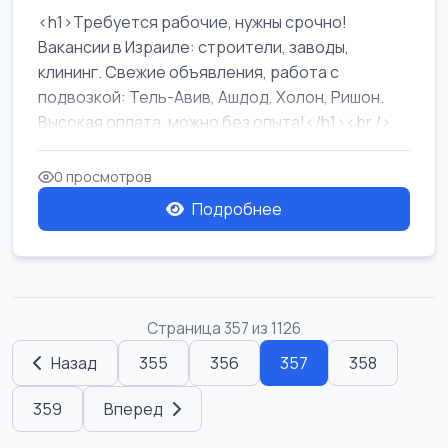
<h1>Требуется рабочие, нужны срочно!
Вакансии в Израиле: строители, заводы,
клининг. Свежие объявления, работа с
подвозкой: Тель-Авив, Ашдод, Холон, Ришон.
Высокая оплата, можно без опыта!</h1><br />
...
0 просмотров
Подробнее
Страница 357 из 1126
Назад
355
356
357
358
359
Вперед