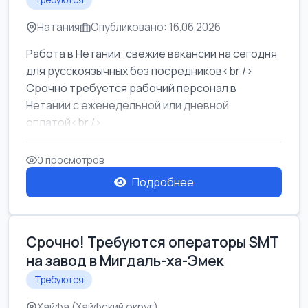
Требуются
Натания
Опубликовано: 16.06.2026
Работа в Нетании: свежие вакансии на сегодня
для русскоязычных без посредников<br />
Срочно требуется рабочий персонал в
Нетании с еженедельной или дневной
оплатой<br />
Свежие вакансии в Нетании дл...
0 просмотров
Подробнее
Срочно! Требуются операторы SMT
на завод в Мигдаль-ха-Эмек
Требуются
Хайфа (Хайфский округ)