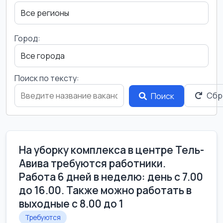
Город:
Поиск по тексту:
Сбр
Поиск
На уборку комплекса в центре Тель-
Авива требуются работники.
Работа 6 дней в неделю: день с 7.00
до 16.00. Также можно работать в
выходные с 8.00 до 1
Требуются