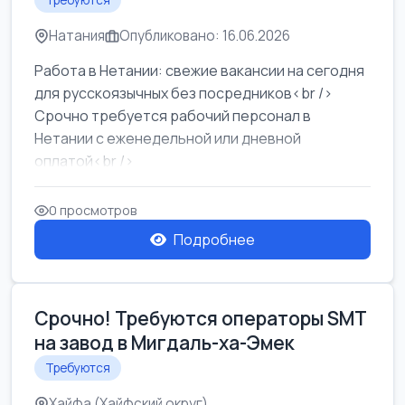
Требуются
Натания
Опубликовано: 16.06.2026
Работа в Нетании: свежие вакансии на сегодня
для русскоязычных без посредников<br />
Срочно требуется рабочий персонал в
Нетании с еженедельной или дневной
оплатой<br />
Свежие вакансии в Нетании дл...
0 просмотров
Подробнее
Срочно! Требуются операторы SMT
на завод в Мигдаль-ха-Эмек
Требуются
Хайфа (Хайфский округ)