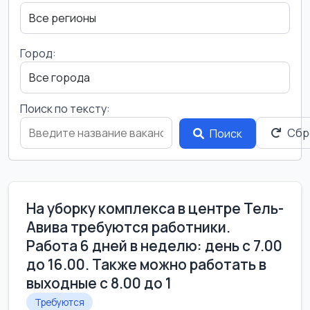
Город:
Поиск по тексту:
Сбр
Поиск
На уборку комплекса в центре Тель-
Авива требуются работники.
Работа 6 дней в неделю: день с 7.00
до 16.00. Также можно работать в
выходные с 8.00 до 1
Требуются