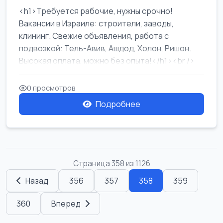
<h1>Требуется рабочие, нужны срочно!
Вакансии в Израиле: строители, заводы,
клининг. Свежие объявления, работа с
подвозкой: Тель-Авив, Ашдод, Холон, Ришон.
Высокая оплата, можно без опыта!</h1><br />
...
0 просмотров
Подробнее
Страница 358 из 1126
Назад
356
357
358
359
360
Вперед