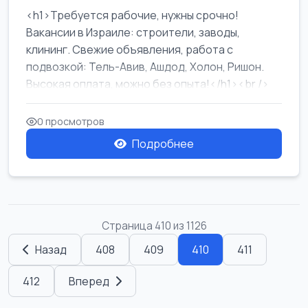
<h1>Требуется рабочие, нужны срочно!
Вакансии в Израиле: строители, заводы,
клининг. Свежие объявления, работа с
подвозкой: Тель-Авив, Ашдод, Холон, Ришон.
Высокая оплата, можно без опыта!</h1><br />
...
0 просмотров
Подробнее
Страница 410 из 1126
Назад
408
409
410
411
412
Вперед