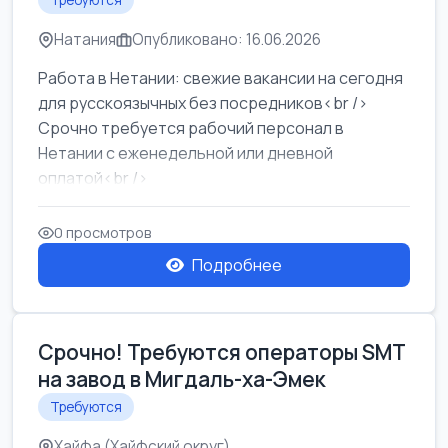
Требуются
Натания
Опубликовано: 16.06.2026
Работа в Нетании: свежие вакансии на сегодня
для русскоязычных без посредников<br />
Срочно требуется рабочий персонал в
Нетании с еженедельной или дневной
оплатой<br />
Свежие вакансии в Нетании дл...
0 просмотров
Подробнее
Срочно! Требуются операторы SMT
на завод в Мигдаль-ха-Эмек
Требуются
Хайфа (Хайфский округ)