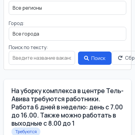
Город:
Поиск по тексту:
Сбр
Поиск
На уборку комплекса в центре Тель-
Авива требуются работники.
Работа 6 дней в неделю: день с 7.00
до 16.00. Также можно работать в
выходные с 8.00 до 1
Требуются