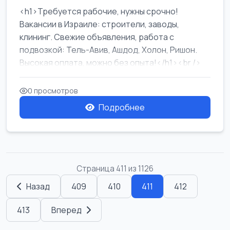
<h1>Требуется рабочие, нужны срочно!
Вакансии в Израиле: строители, заводы,
клининг. Свежие объявления, работа с
подвозкой: Тель-Авив, Ашдод, Холон, Ришон.
Высокая оплата, можно без опыта!</h1><br />
...
0 просмотров
Подробнее
Страница 411 из 1126
Назад
409
410
411
412
413
Вперед