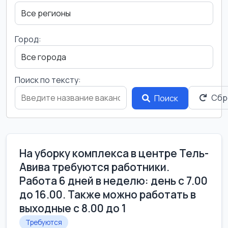
Город:
Поиск по тексту:
Сбр
Поиск
На уборку комплекса в центре Тель-
Авива требуются работники.
Работа 6 дней в неделю: день с 7.00
до 16.00. Также можно работать в
выходные с 8.00 до 1
Требуются