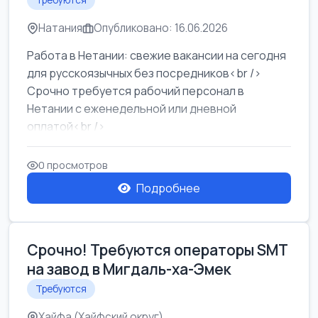
Требуются
Натания
Опубликовано: 16.06.2026
Работа в Нетании: свежие вакансии на сегодня
для русскоязычных без посредников<br />
Срочно требуется рабочий персонал в
Нетании с еженедельной или дневной
оплатой<br />
Свежие вакансии в Нетании дл...
0 просмотров
Подробнее
Срочно! Требуются операторы SMT
на завод в Мигдаль-ха-Эмек
Требуются
Хайфа (Хайфский округ)