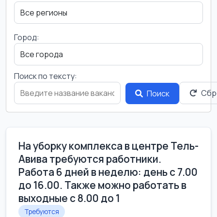
Город:
Поиск по тексту:
Сбр
Поиск
На уборку комплекса в центре Тель-
Авива требуются работники.
Работа 6 дней в неделю: день с 7.00
до 16.00. Также можно работать в
выходные с 8.00 до 1
Требуются