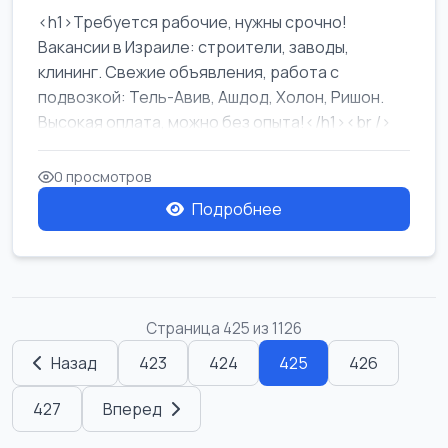
<h1>Требуется рабочие, нужны срочно!
Вакансии в Израиле: строители, заводы,
клининг. Свежие объявления, работа с
подвозкой: Тель-Авив, Ашдод, Холон, Ришон.
Высокая оплата, можно без опыта!</h1><br />
...
0 просмотров
Подробнее
Страница 425 из 1126
Назад
423
424
425
426
427
Вперед