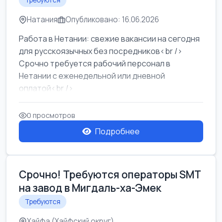
Требуются
Натания
Опубликовано: 16.06.2026
Работа в Нетании: свежие вакансии на сегодня
для русскоязычных без посредников<br />
Срочно требуется рабочий персонал в
Нетании с еженедельной или дневной
оплатой<br />
Свежие вакансии в Нетании дл...
0 просмотров
Подробнее
Срочно! Требуются операторы SMT
на завод в Мигдаль-ха-Эмек
Требуются
Хайфа (Хайфский округ)