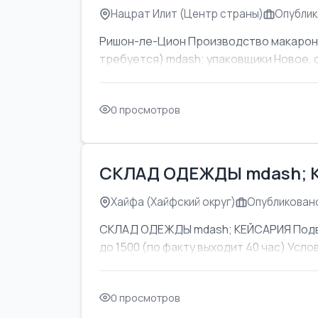
Нацрат Илит (Центр страны)
Опублик
Ришон-ле-Цион Производство макаронны
требуется) mdash; упаковщики Новое, 
0 просмотров
СКЛАД ОДЕЖДЫ mdash; 
Хайфа (Хайфский округ)
Опубликовано
СКЛАД ОДЕЖДЫ mdash; КЕЙСАРИЯ Подвоз
до 1500 (по факту выходит 40 час) Усл
0 просмотров