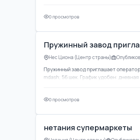
0 просмотров
Пружинный завод пригла
Нес Циона (Центр страны)
Опубликов
Пружинный завод приглашает оператор
mdash; 56 шек. График удобен: дневная с
0 просмотров
нетания супермаркеты