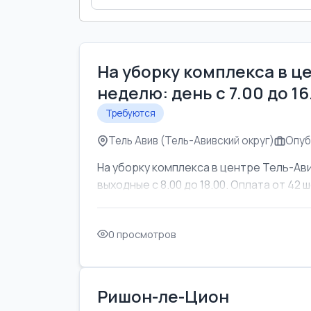
На уборку комплекса в ц
неделю: день с 7.00 до 1
Требуются
Тель Авив (Тель-Авивский округ)
Опуб
На уборку комплекса в центре Тель-Ави
выходные с 8.00 до 18.00. Оплата от 42 ш
0 просмотров
Ришон-ле-Цион