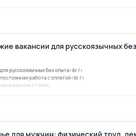
ежие вакансии для русскоязычных бе
для русскоязычных без опыта<br />
 постоянная работа с оплатой<br />
ин и женщин от хозя...
ье для мужчин: физический труд, д