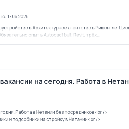
о: 17.06.2026
оустройство в Архитектурное агентство в Ришон-ле-Ци
язательно опыт в Autocad! bull; Revit, трёх...
 вакансии на сегодня. Работа в Нета
егодня. Работа в Нетании без посредников<br />
ки и подсобники на стройку в Нетании<br />
.