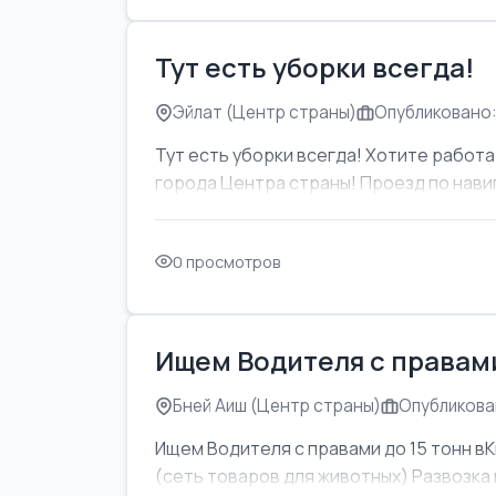
Тут есть уборки всегда!
Эйлат (Центр страны)
Опубликовано:
Тут есть уборки всегда! Хотите работат
города Центра страны! Проезд по навиг
0 просмотров
Ищем Водителя с правами
Бней Аиш (Центр страны)
Опубликован
Ищем Водителя с правами до 15 тонн вК
(сеть товаров для животных) Развозка м