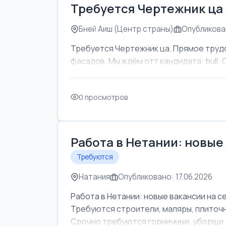
Требуется Чертежник ца
Бней Аиш (Центр страны)
Опубликован
Требуется Чертежник ца. Прямое труд
фасадов. Мы ждём отт кандидата: bull; Об
0 просмотров
Работа в Нетании: новые
Требуются
Натания
Опубликовано: 17.06.2026
Работа в Нетании: новые вакансии на с
Требуются строители, маляры, плиточни
Срочно требуются горничные, уборщи..