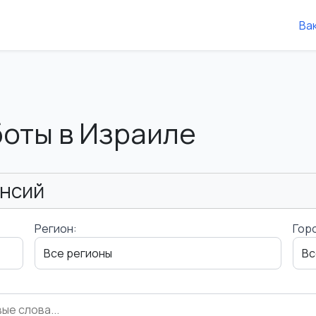
Ва
боты в Израиле
ансий
Регион:
Гор