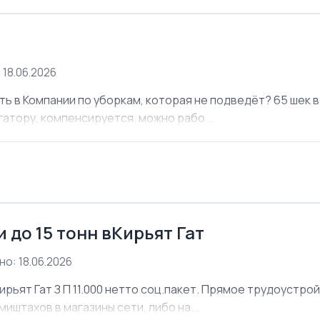
 18.06.2026
ь в Компании по уборкам, которая не подведёт? 65 шек в 
атору, компенсируется. можно рабо...
 до 15 тонн вКирьят Гат
о: 18.06.2026
ирьят Гат З П 11.000 нетто соц.пакет. Прямое трудоустро
иштахов в магазины сети, либо на...