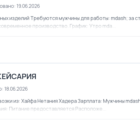
овано: 19.06.2026
х изделий Требуются мужчины для работы: mdash; за ст
современное производство. График: Утро mda...
КЕЙСАРИЯ
: 18.06.2026
ки из: Хайфа Нетания Хадера Зарплата: Мужчины mdash;
овия: Питание предоставляется Расположе...