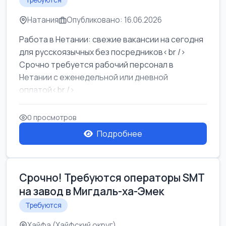
Требуются
Натания
Опубликовано: 16.06.2026
Работа в Нетании: свежие вакансии на сегодня
для русскоязычных без посредников<br />
Срочно требуется рабочий персонал в
Нетании с еженедельной или дневной
оплатой<br />
Свежие вакансии в Нетании дл...
0 просмотров
Подробнее
Срочно! Требуются операторы SMT
на завод в Мигдаль-ха-Эмек
Требуются
Хайфа (Хайфский округ)