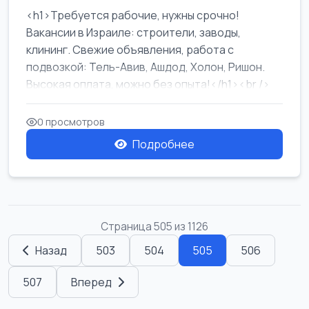
<h1>Требуется рабочие, нужны срочно!
Вакансии в Израиле: строители, заводы,
клининг. Свежие объявления, работа с
подвозкой: Тель-Авив, Ашдод, Холон, Ришон.
Высокая оплата, можно без опыта!</h1><br />
...
0 просмотров
Подробнее
Страница 505 из 1126
Назад
503
504
505
506
507
Вперед