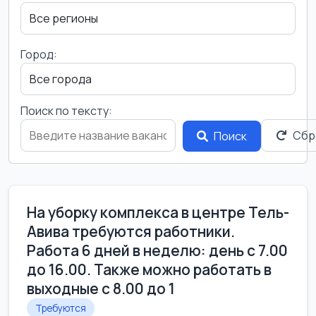
Город:
Поиск по тексту:
Сбр
Поиск
На уборку комплекса в центре Тель-
Авива требуются работники.
Работа 6 дней в неделю: день с 7.00
до 16.00. Также можно работать в
выходные с 8.00 до 1
Требуются