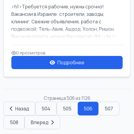
<h1>Требуется рабочие, нужны срочно!
Вакансии в Израиле: строители, заводы,
клининг. Свежие объявления, работа с
подвозкой: Тель-Авив, Ашдод, Холон, Ришон.
Высокая оплата, можно без опыта!</h1><br />
...
0 просмотров
Подробнее
Страница 506 из 1126
Назад
504
505
506
507
508
Вперед