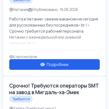
Требуются
Натания
Опубликовано: 16.06.2026
Работа в Нетании: свежие вакансии на сегодня
для русскоязычных без посредников<br />
Срочно требуется рабочий персонал в
Нетании с еженедельной или дневной
оплатой<br />
Свежие вакансии в Нетании дл...
0 просмотров
Подробнее
Срочно! Требуются операторы SMT
на завод в Мигдаль-ха-Эмек
Требуются
Хайфа (Хайфский округ)