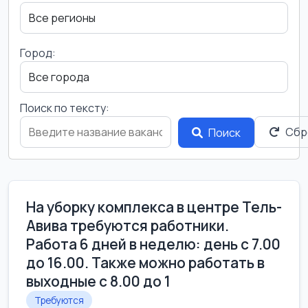
Город:
Поиск по тексту:
Сбр
Поиск
На уборку комплекса в центре Тель-
Авива требуются работники.
Работа 6 дней в неделю: день с 7.00
до 16.00. Также можно работать в
выходные с 8.00 до 1
Требуются