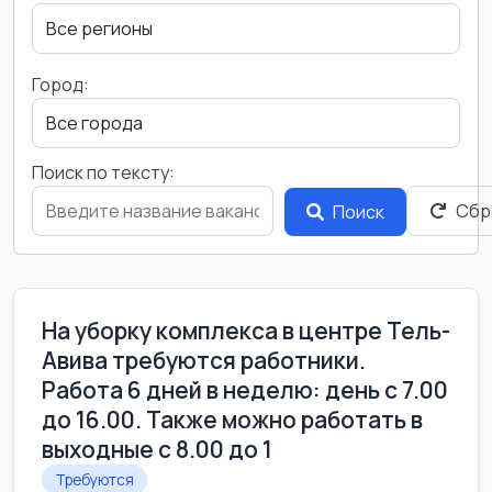
Город:
Поиск по тексту:
Сбр
Поиск
На уборку комплекса в центре Тель-
Авива требуются работники.
Работа 6 дней в неделю: день с 7.00
до 16.00. Также можно работать в
выходные с 8.00 до 1
Требуются