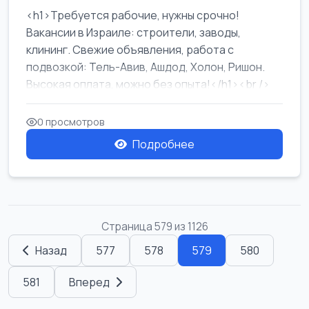
<h1>Требуется рабочие, нужны срочно!
Вакансии в Израиле: строители, заводы,
клининг. Свежие объявления, работа с
подвозкой: Тель-Авив, Ашдод, Холон, Ришон.
Высокая оплата, можно без опыта!</h1><br />
...
0 просмотров
Подробнее
Страница 579 из 1126
Назад
577
578
579
580
581
Вперед