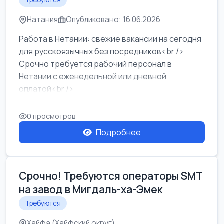
Требуются
Натания
Опубликовано: 16.06.2026
Работа в Нетании: свежие вакансии на сегодня
для русскоязычных без посредников<br />
Срочно требуется рабочий персонал в
Нетании с еженедельной или дневной
оплатой<br />
Свежие вакансии в Нетании дл...
0 просмотров
Подробнее
Срочно! Требуются операторы SMT
на завод в Мигдаль-ха-Эмек
Требуются
Хайфа (Хайфский округ)