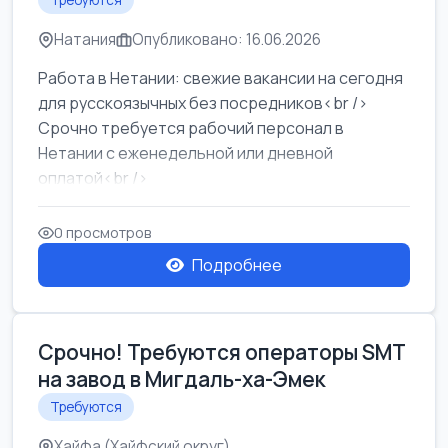
Требуются
Натания
Опубликовано: 16.06.2026
Работа в Нетании: свежие вакансии на сегодня
для русскоязычных без посредников<br />
Срочно требуется рабочий персонал в
Нетании с еженедельной или дневной
оплатой<br />
Свежие вакансии в Нетании дл...
0 просмотров
Подробнее
Срочно! Требуются операторы SMT
на завод в Мигдаль-ха-Эмек
Требуются
Хайфа (Хайфский округ)