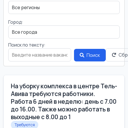
Город:
Поиск по тексту:
Сбр
Поиск
На уборку комплекса в центре Тель-
Авива требуются работники.
Работа 6 дней в неделю: день с 7.00
до 16.00. Также можно работать в
выходные с 8.00 до 1
Требуются