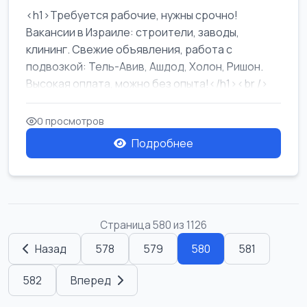
<h1>Требуется рабочие, нужны срочно!
Вакансии в Израиле: строители, заводы,
клининг. Свежие объявления, работа с
подвозкой: Тель-Авив, Ашдод, Холон, Ришон.
Высокая оплата, можно без опыта!</h1><br />
...
0 просмотров
Подробнее
Страница 580 из 1126
Назад
578
579
580
581
582
Вперед