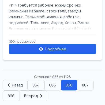
<h1>Требуется рабочие, нужны срочно!
Вакансии в Израиле: строители, заводы,
клининг. Свежие объявления, работа с
подвозкой: Тель-Авив, Ашдод, Холон, Ришон.
Высокая оплата, можно без опыта!</h1><br />
...
0 просмотров
Подробнее
Страница 866 из 1126
Назад
864
865
866
867
868
Вперед