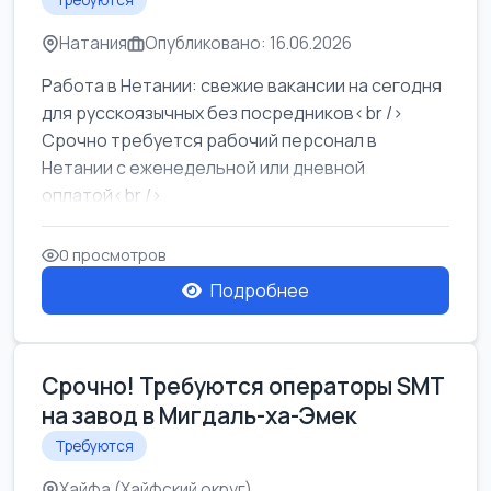
Требуются
Натания
Опубликовано: 16.06.2026
Работа в Нетании: свежие вакансии на сегодня
для русскоязычных без посредников<br />
Срочно требуется рабочий персонал в
Нетании с еженедельной или дневной
оплатой<br />
Свежие вакансии в Нетании дл...
0 просмотров
Подробнее
Срочно! Требуются операторы SMT
на завод в Мигдаль-ха-Эмек
Требуются
Хайфа (Хайфский округ)