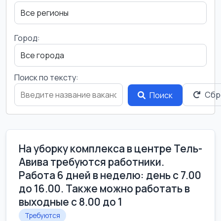
Город:
Поиск по тексту:
Сбр
Поиск
На уборку комплекса в центре Тель-
Авива требуются работники.
Работа 6 дней в неделю: день с 7.00
до 16.00. Также можно работать в
выходные с 8.00 до 1
Требуются