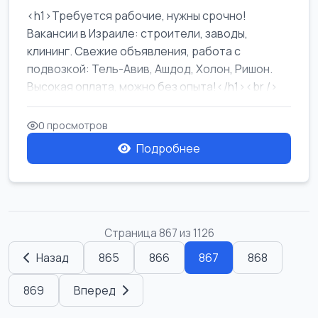
<h1>Требуется рабочие, нужны срочно!
Вакансии в Израиле: строители, заводы,
клининг. Свежие объявления, работа с
подвозкой: Тель-Авив, Ашдод, Холон, Ришон.
Высокая оплата, можно без опыта!</h1><br />
...
0 просмотров
Подробнее
Страница 867 из 1126
Назад
865
866
867
868
869
Вперед