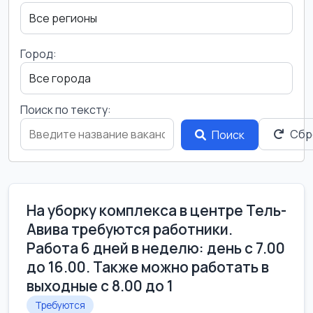
Город:
Поиск по тексту:
Сбр
Поиск
На уборку комплекса в центре Тель-
Авива требуются работники.
Работа 6 дней в неделю: день с 7.00
до 16.00. Также можно работать в
выходные с 8.00 до 1
Требуются