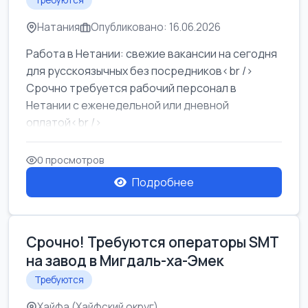
Требуются
Натания
Опубликовано: 16.06.2026
Работа в Нетании: свежие вакансии на сегодня
для русскоязычных без посредников<br />
Срочно требуется рабочий персонал в
Нетании с еженедельной или дневной
оплатой<br />
Свежие вакансии в Нетании дл...
0 просмотров
Подробнее
Срочно! Требуются операторы SMT
на завод в Мигдаль-ха-Эмек
Требуются
Хайфа (Хайфский округ)