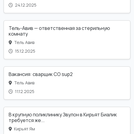
24.12.2025
Тель-Авив — ответственная за стерильную
комнату
Тель Авив
15.12.2025
Вакансия: сварщик CO sup2
Тель Авив
11.12.2025
В крупную поликлинику Звулон в Кирьят Биалик
требуется же...
Кирьят Ям