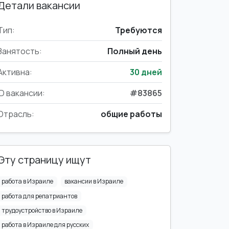
Детали вакансии
Тип:
Требуются
Занятость:
Полный день
Активна:
30 дней
ID вакансии:
#83865
Отрасль:
общие работы
Эту страницу ищут
работа в Израиле
вакансии в Израиле
работа для репатриантов
трудоустройство в Израиле
работа в Израиле для русских