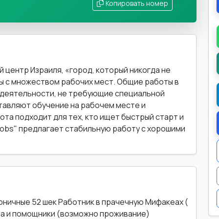
Копировать номер
 центр Израиля, «город, который никогда не
ы с множеством рабочих мест. Общие работы в
 деятельности, не требующие специальной
тавляют обучение на рабочем месте и
ота подходит для тех, кто ищет быстрый старт и
Ljobs" предлагает стабильную работу с хорошими
орничные 52 шек Работник в прачечную Мифакеах (
ра и помощники (возможно проживание)