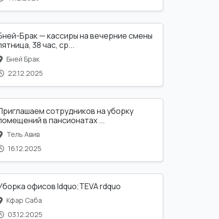
Бней-Брак — кассиры на вечерние смены
пятница, 38 час, ср...
Бней Брак
22.12.2025
Приглашаем сотрудников на уборку
помещений в пансионатах ...
Тель Авив
16.12.2025
Уборка офисов ldquo;TEVA rdquo
Кфар Саба
03.12.2025