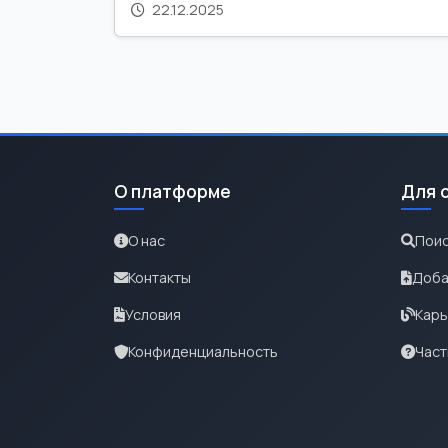
22.12.2025
О платформе
Для 
О нас
Поис
Контакты
Доба
Условия
Карь
Конфиденциальность
Част