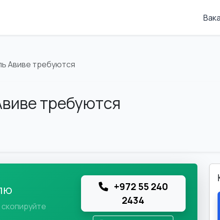
Вак
ель Авиве требуются
 Авиве требуются
+972 55 240
лю
2434
и скопируйте