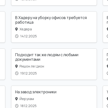
В Хадеру на уборку офисов требуется
работица
Хедера
14.12.2025
Подходит так же людям с любыми
документами
Ришон ле Цион
19.12.2025
На завод электроники
Йерухам
18.12.2025