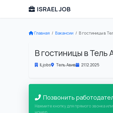
ISRAEL JOB
Главная
Вакансии
В гостиницы в Т
В гостиницы в Тель
ILjobs
Тель Авив
21.12.2025
Позвонить работодате
Нажмите кнопку для прямого звонка ил
номер