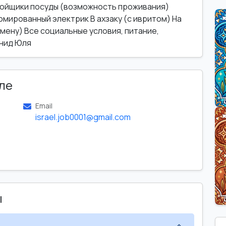
Мойщики посуды (возможность проживания)
омированный электрик В ахзаку (с ивритом) На
мену) Все социальные условия, питание,
онид Юля
ле
Email
israel.job0001@gmail.com
ы