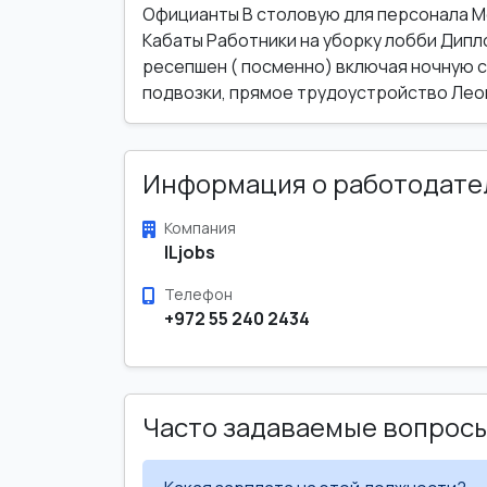
Официанты В столовую для персонала 
Кабаты Работники на уборку лобби Дипл
ресепшен ( посменно) включая ночную с
подвозки, прямое трудоустройство Ле
Информация о работодате
Компания
ILjobs
Телефон
+972 55 240 2434
Часто задаваемые вопрос